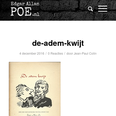
de-adem-kwijt
/
/
4 december 2016
0 Reacties
door
Jean-Paul Colin