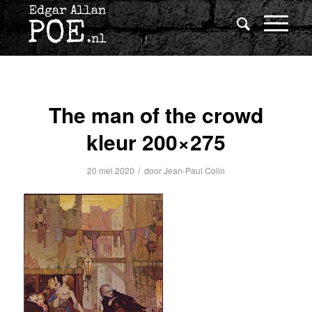
The man of the crowd
kleur 200×275
/
20 mei 2020
door
Jean-Paul Colin