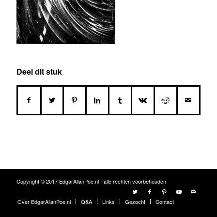
Deel dit stuk
Copyright © 2017 EdgarAllanPoe.nl - alle rechten voorbehouden
Over EdgarAllanPoe.nl
Q&A
Links
Gezocht
Contact