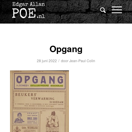
Opgang
/
28 juni 2022
door
Jean-Paul Colin