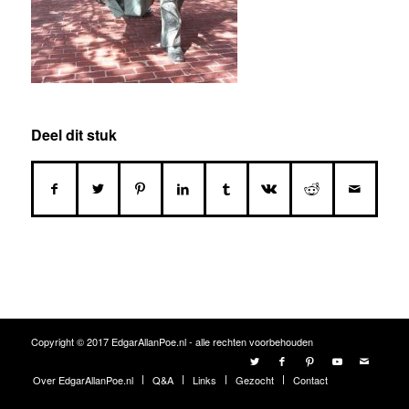
Deel dit stuk
Copyright © 2017 EdgarAllanPoe.nl - alle rechten voorbehouden
Over EdgarAllanPoe.nl
Q&A
Links
Gezocht
Contact