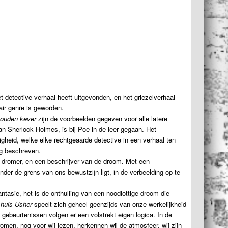
t detective-verhaal heeft uitgevonden, en het griezelverhaal
rair genre is geworden.
ouden kever
zijn de voorbeelden gegeven voor alle latere
n Sherlock Holmes, is bij Poe in de leer gegaan. Het
igheid, welke elke rechtgeaarde detective in een verhaal ten
ng beschreven.
n dromer, en een beschrijver van de droom. Met een
onder de grens van ons bewustzijn ligt, in de verbeelding op te
antasie, het is de onthulling van een noodlottige droom die
 huis Usher
speelt zich geheel geenzijds van onze werkelijkheid
 gebeurtenissen volgen er een volstrekt eigen logica. In de
men, nog voor wij lezen, herkennen wij de atmosfeer, wij zijn