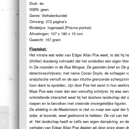
Druk: 4e
ISBN: geen
Genre: Verhalenbundel
Omvang: 272 pagina’s
Bindwijze: Ingenaaid (Prisma pocket)
Afmetingen: 107 x 180 x 15 mm
Gewicht: 157 gram
Flaptekst:
Het minste wat ieder van Edgar Allan Poe weet, is dat hij he
(thriller) dusdanig volmaakt dat het sindsdien een eigen lite
In
De moorden in de Rue Morgue
,
De gestolen brief
en
De g
detectiveschrijvers; met name Conan Doyle, de schepper va
analytische vernuft en de aan intuïtie grenzende scherpzinn
toon dient te spreiden, zijn door Poe het eerst in hun werki
Maar Poe was meer dan een vernuftig schrijver, hij was ee
ontstellende intensiteit weet hij het duistere landschap dat 
roepen en te bevolken met vreemde onvergetelijke figuren.
De afdaling in de Maalstroom
is niet zo maar een spel der f
ieder, al lezende, weet gedroomd te hebben.
De val van het
Vierde letter-greep
af. Het landschap heeft er zelfs een eigen dampkring, en de
Bembo
verhalen van Edgar Allan Poe dwalen wij door onze eigen dro