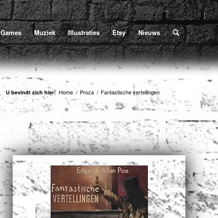
Home
/
Proza
/
Fantastische vertellingen
U bevindt zich hier:
Games
Muziek
Illustraties
Etsy
Nieuws
Home
/
Proza
/
Fantastische vertellingen
U bevindt zich hier: