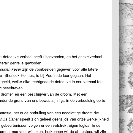
t detective-verhaal heeft uitgevonden, en het griezelverhaal
iterair genre is geworden.
ouden kever
zijn de voorbeelden gegeven voor alle latere
n Sherlock Holmes, is bij Poe in de leer gegaan. Het
igheid, welke elke rechtgeaarde detective in een verhaal ten
ng beschreven.
n dromer, en een beschrijver van de droom. Met een
onder de grens van ons bewustzijn ligt, in de verbeelding op te
antasie, het is de onthulling van een noodlottige droom die
 huis Usher
speelt zich geheel geenzijds van onze werkelijkheid
 gebeurtenissen volgen er een volstrekt eigen logica. In de
men, nog voor wij lezen, herkennen wij de atmosfeer, wij zijn