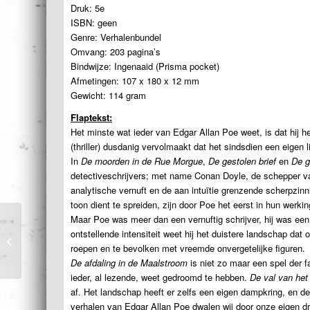
Druk: 5e
ISBN: geen
Genre: Verhalenbundel
Omvang: 203 pagina’s
Bindwijze: Ingenaaid (Prisma pocket)
Afmetingen: 107 x 180 x 12 mm
Gewicht: 114 gram
Flaptekst:
Het minste wat ieder van Edgar Allan Poe weet, is dat hij he
(thriller) dusdanig vervolmaakt dat het sindsdien een eigen l
In
De moorden in de Rue Morgue
,
De gestolen brief
en
De g
detectiveschrijvers; met name Conan Doyle, de schepper va
analytische vernuft en de aan intuïtie grenzende scherpzinn
toon dient te spreiden, zijn door Poe het eerst in hun werki
Maar Poe was meer dan een vernuftig schrijver, hij was ee
Fantastische
ontstellende intensiteit weet hij het duistere landschap dat 
vertellingen
roepen en te bevolken met vreemde onvergetelijke figuren.
De afdaling in de Maalstroom
is niet zo maar een spel der f
ieder, al lezende, weet gedroomd te hebben.
De val van het
af. Het landschap heeft er zelfs een eigen dampkring, en de
verhalen van Edgar Allan Poe dwalen wij door onze eigen dro