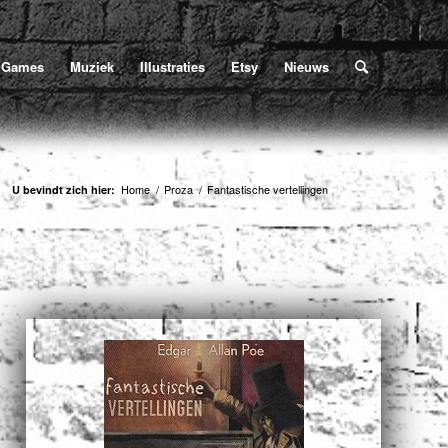
Home
/
Proza
/
Fantastische vertellingen
U bevindt zich hier:
Games
Muziek
Illustraties
Etsy
Nieuws
Home
/
Proza
/
Fantastische vertellingen
U bevindt zich hier: