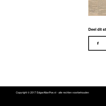
Deel dit s
Copyright © 2017 EdgarAllanPoe.nl - alle rechten voorbehouden