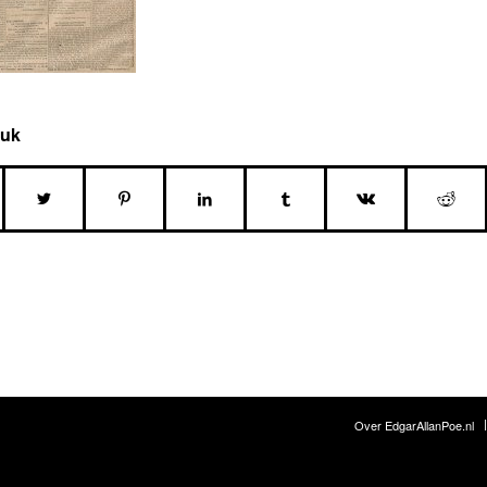
tuk
Over EdgarAllanPoe.nl