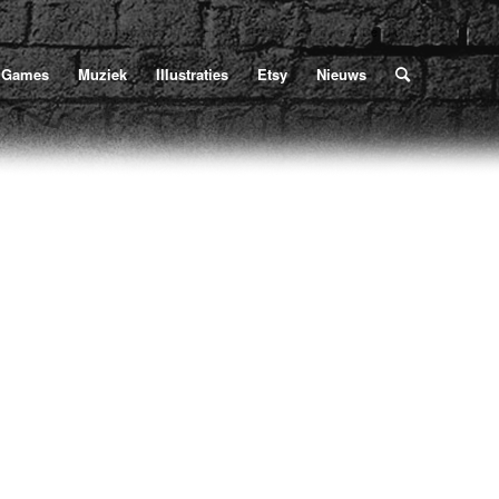
Home
/
Poe
/
De Tribune
/
De Tribune
U bevindt zich hier:
Games
Muziek
Illustraties
Etsy
Nieuws