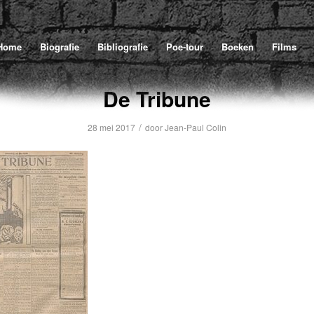
Home
Biografie
Bibliografie
Poe-tour
Boeken
Films
De Tribune
/
28 mei 2017
door
Jean-Paul Colin