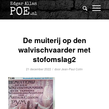
De muiterij op den
walvischvaarder met
stofomslag2
/
21 december 2022
door
Jean-Paul Colin