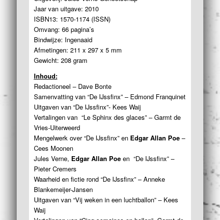
Jaar van uitgave: 2010
ISBN13: 1570-1174 (ISSN)
Omvang: 66 pagina’s
Bindwijze: Ingenaaid
Afmetingen: 211 x 297 x 5 mm
Gewicht: 208 gram
Inhoud:
Redactioneel – Dave Bonte
Samenvatting van “De IJssfinx” – Edmond Franquinet
Uitgaven van “De IJssfinx”- Kees Waij
Vertalingen van “Le Sphinx des glaces” – Garmt de
Vries-Uiterweerd
Mengelwerk over “De IJssfinx” en
Edgar Allan Poe
–
Cees Moonen
Jules Verne,
Edgar Allan Poe
en “De IJssfinx” –
Pieter Cremers
Waarheid en fictie rond “De IJssfinx” – Anneke
Blankemeijer-Jansen
Uitgaven van “Vij weken in een luchtballon” – Kees
Waij