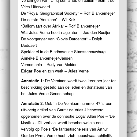
Vertalingen van “Cinq semaines en ballon”- Garmt de
Vries-Uiterweerd
De “Royal Geographical Society” – Rolf Blankemeijer
De eerste “Verniaan” – Wil Kok
“Ballonvaart over Afrika” – Rolf Blankemeijer
Wat Jules Verne heeft nagelaten – Jac den Rooijen
De voorganger van “Clovis Dardentor” – Dolph
Boddaert
Spektakel in de Eindhovense Stadsschouwburg –
Anneke Blankemeijer-Jansen
Vernemania – Rudy van Meldert
Edgar Poe
en zijn werk – Jules Verne
Annotatie 1:
De Verniaan wordt twee keer per jaar ter
beschikking gesteld aan de leden en donateurs van
het Jules Verne Genootschap.
Annotatie 2:
Ook in De Verniaan nummer 47 is een
uitvoerig artikel van Garmt de Vries-Uiterweerd
opgenomen over de connectie Edgar Allan Poe – ‘De
IJssfinx’. Dit verhaal wordt beschouwd als een
vervolg op Poe’s ‘De fantastische reis van Arthur
Gordon Pym’. Verne heeft zich hoogstwaarschijnlijk